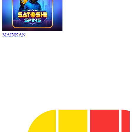
MAINKAN