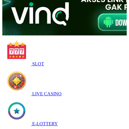
SLOT
LIVE CASINO
E-LOTTERY