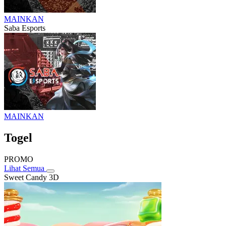
MAINKAN
Saba Esports
MAINKAN
Togel
PROMO
Lihat Semua
Sweet Candy 3D