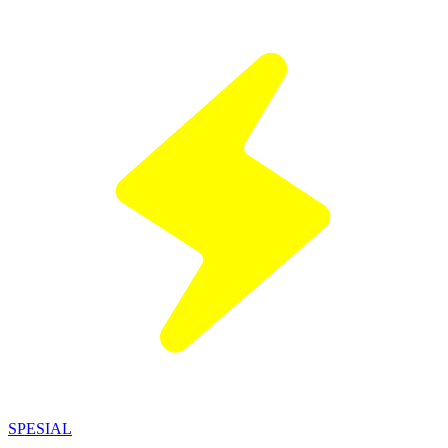
SPESIAL