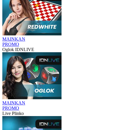
MAINKAN
PROMO
Oglok IDNLIVE
MAINKAN
PROMO
Live Plinko