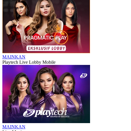
MAINKAN
Playtech Live Lobby Mobile
MAINKAN