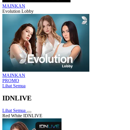
MAINKAN
Evolution Lobby
MAINKAN
PROMO
Lihat Semua
IDNLIVE
Lihat Semua
Red White IDNLIVE