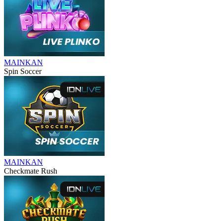
MAINKAN
Spin Soccer
MAINKAN
Checkmate Rush