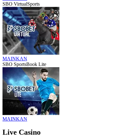
SBO VirtualSports
MAINKAN
SBO SportsBook Lite
MAINKAN
Live Casino