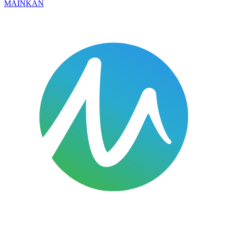
MAINKAN