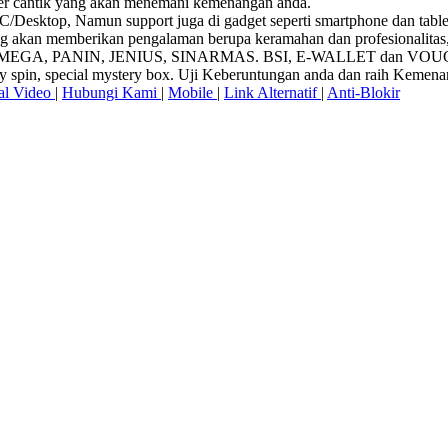
aler cantik yang akan menemani kemenangan anda.
C/Desktop, Namun support juga di gadget seperti smartphone dan tabl
g akan memberikan pengalaman berupa keramahan dan profesionalit
MEGA, PANIN, JENIUS, SINARMAS. BSI, E-WALLET dan VOU
 spin, special mystery box. Uji Keberuntungan anda dan raih Kemenan
al Video
|
Hubungi Kami
|
Mobile
|
Link Alternatif
|
Anti-Blokir