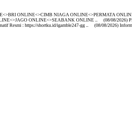
NE<>BRI ONLINE<>CIMB NIAGA ONLINE<>PERMATA ONL
NLINE<>JAGO ONLINE<>SEABANK ONLINE ..
(08/08/2026)
P
rnatif Resmi : https://shortku.id/igamble247-gg ..
(08/08/2026)
Inform