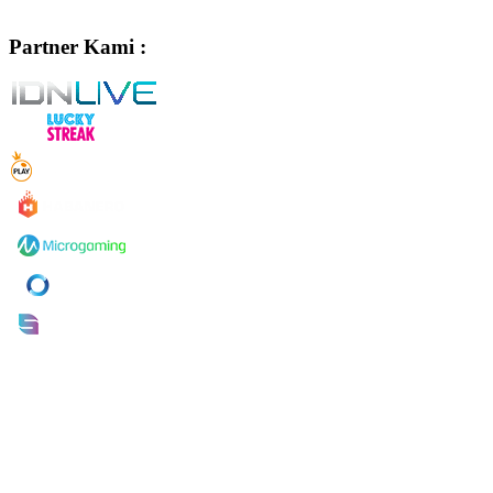
Partner Kami :