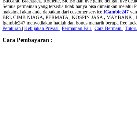
Baccarat, Blackjack, Roulette, Sic Bo dan live game dengan live de
Semua permainan yang tersedia tidak hanya bisa dimainkan melalui P
maksimal akan anda dapatkan dari customer service
IGamble247
yan
BRI, CIMB NIAGA, PERMATA , KOSPIN JASA , MAYBANK , 
Igamble247 menyediakan hadiah dan bonus menarik berupa free lucky
Peraturan
|
Kebijakan Privasi
|
Permainan Fair
|
Cara Bermain
|
Tutori
Cara Pembayaran :