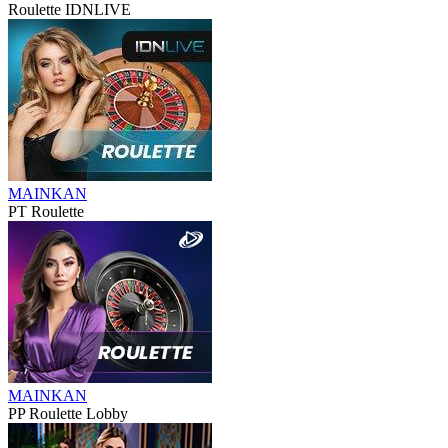
Roulette IDNLIVE
MAINKAN
PT Roulette
MAINKAN
PP Roulette Lobby