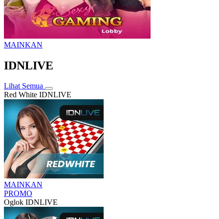
MAINKAN
IDNLIVE
Lihat Semua
Red White IDNLIVE
MAINKAN
PROMO
Oglok IDNLIVE