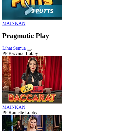
MAINKAN
Pragmatic Play
Lihat Semua
PP Baccarat Lobby
MAINKAN
PP Roulette Lobby