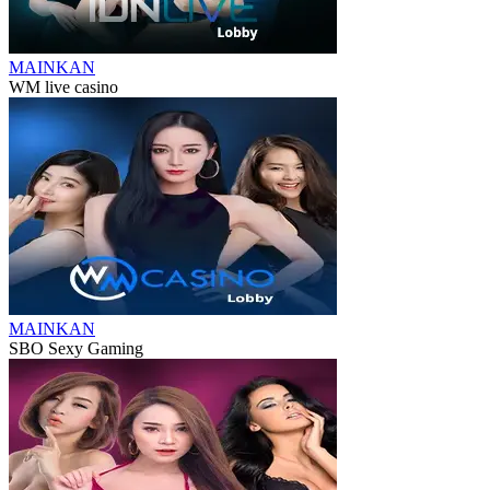
MAINKAN
WM live casino
MAINKAN
SBO Sexy Gaming