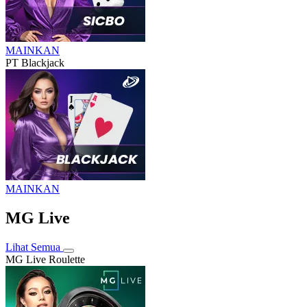
MAINKAN
PT Blackjack
MAINKAN
MG Live
Lihat Semua
MG Live Roulette