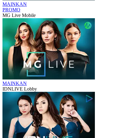
MAINKAN
PROMO
MG Live Mobile
MAINKAN
IDNLIVE Lobby