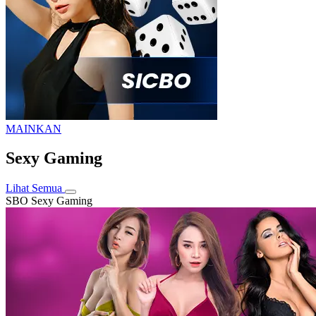
MAINKAN
Sexy Gaming
Lihat Semua
SBO Sexy Gaming