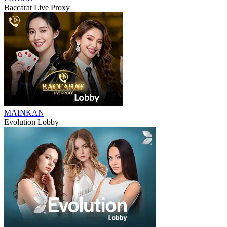
Baccarat Live Proxy
MAINKAN
Evolution Lobby