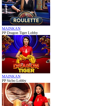
MAINKAN
PP Dragon Tiger Lobby
MAINKAN
PP Sicbo Lobby