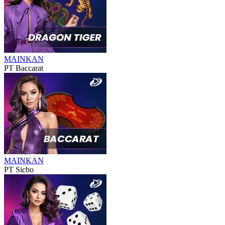
MAINKAN
PT Baccarat
MAINKAN
PT Sicbo