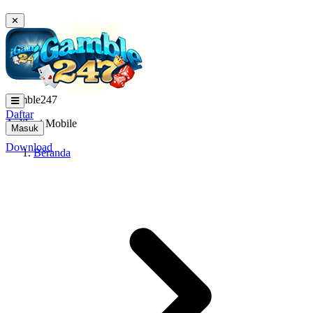
✕
igamble247
Daftar
Aplikasi Mobile
Masuk
Download
Beranda