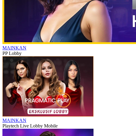
MAINKAN
PP Lobby
MAINKAN
Playtech Live Lobby Mobile