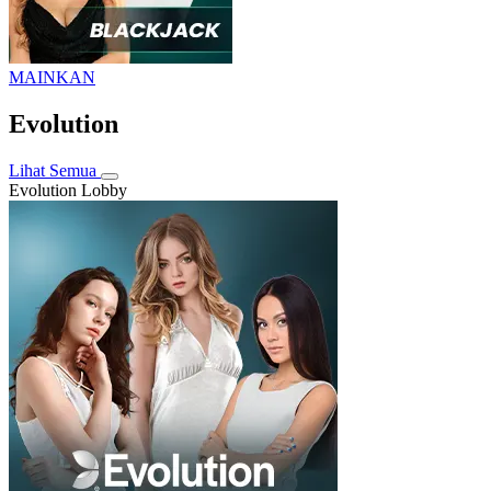
MAINKAN
Evolution
Lihat Semua
Evolution Lobby