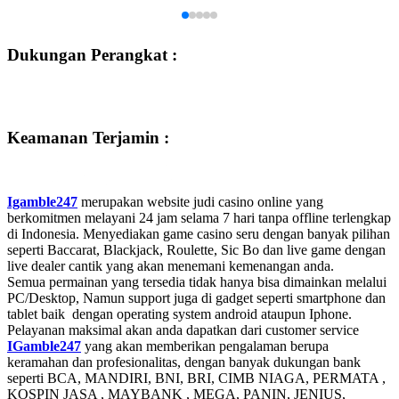
Dukungan Perangkat :
Keamanan Terjamin :
Igamble247
merupakan website judi casino online yang
berkomitmen melayani 24 jam selama 7 hari tanpa offline terlengkap
di Indonesia. Menyediakan game casino seru dengan banyak pilihan
seperti Baccarat, Blackjack, Roulette, Sic Bo dan live game dengan
live dealer cantik yang akan menemani kemenangan anda.
Semua permainan yang tersedia tidak hanya bisa dimainkan melalui
PC/Desktop, Namun support juga di gadget seperti smartphone dan
tablet baik dengan operating system android ataupun Iphone.
Pelayanan maksimal akan anda dapatkan dari customer service
IGamble247
yang akan memberikan pengalaman berupa
keramahan dan profesionalitas, dengan banyak dukungan bank
seperti BCA, MANDIRI, BNI, BRI, CIMB NIAGA, PERMATA ,
KOSPIN JASA , MAYBANK , MEGA, PANIN, JENIUS,