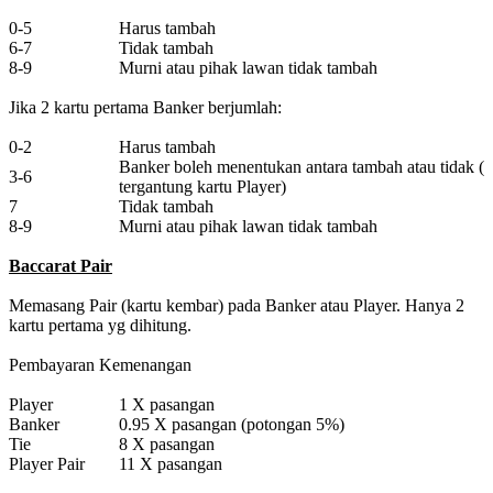
0-5
Harus tambah
6-7
Tidak tambah
8-9
Murni atau pihak lawan tidak tambah
Jika 2 kartu pertama Banker berjumlah:
0-2
Harus tambah
Banker boleh menentukan antara tambah atau tidak (
3-6
tergantung kartu Player)
7
Tidak tambah
8-9
Murni atau pihak lawan tidak tambah
Baccarat Pair
Memasang Pair (kartu kembar) pada Banker atau Player. Hanya 2
kartu pertama yg dihitung.
Pembayaran Kemenangan
Player
1 X pasangan
Banker
0.95 X pasangan (potongan 5%)
Tie
8 X pasangan
Player Pair
11 X pasangan