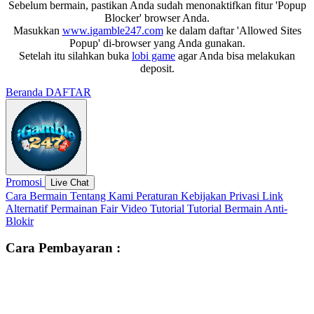
Sebelum bermain, pastikan Anda sudah menonaktifkan fitur
'Popup
Blocker'
browser Anda.
Masukkan
www.igamble247.com
ke dalam daftar 'Allowed Sites
Popup' di-browser yang Anda gunakan.
Setelah itu silahkan buka
lobi game
agar Anda bisa melakukan
deposit.
Beranda
DAFTAR
Promosi
Live Chat
Cara Bermain
Tentang Kami
Peraturan
Kebijakan Privasi
Link
Alternatif
Permainan Fair
Video Tutorial
Tutorial Bermain
Anti-
Blokir
Cara Pembayaran :