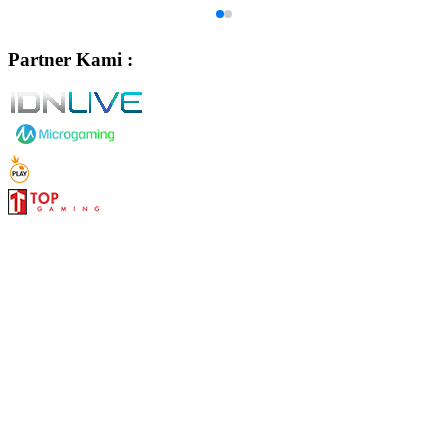
Partner Kami :