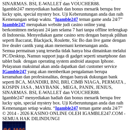
SINARMAS. BSI, E-WALLET dan VOUCHER88.
Igamble247 menyediakan hadiah dan bonus menarik berupa free
lucky spin, special mystery box. Uji Keberuntungan anda dan raih
Kemenangan setiap waktu. “
Igamble247
teman game anda 24/7”
Igamble247
merupakan website judi casino online yang
berkomitmen melayani 24 jam selama 7 hari tanpa offline terlengkap
di Indonesia. Menyediakan game casino seru dengan banyak pilihan
seperti Baccarat, Blackjack, Roulette, Sic Bo dan live game dengan
live dealer cantik yang akan menemani kemenangan anda.
Semua permainan yang tersedia tidak hanya bisa dimainkan melalui
PC/Desktop, Namun support juga di gadget seperti smartphone dan
tablet baik dengan operating system android ataupun Iphone.
Pelayanan maksimal akan anda dapatkan dari customer service
IGamble247
yang akan memberikan pengalaman berupa
keramahan dan profesionalitas, dengan banyak dukungan bank
seperti BCA, MANDIRI, BNI, BRI, CIMB NIAGA, PERMATA ,
KOSPIN JASA , MAYBANK , MEGA, PANIN, JENIUS,
SINARMAS. BSI, E-WALLET dan VOUCHER88.
Igamble247 menyediakan hadiah dan bonus menarik berupa free
lucky spin, special mystery box. Uji Keberuntungan anda dan raih
Kemenangan setiap waktu. “
Igamble247
teman game anda 24/7”
© 2014 - 2026 KASINO ONLINE OLEH IGAMBLE247.COM -
SEMUA HAK DILINDUNGI