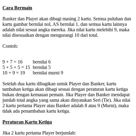
Cara Bermain
Banker dan Player akan dibagi masing 2 kartu. Semua puluhan dan
kartu gambar bernilai nol, AS bernilai 1, dan semua kartu lainnya
adalah nilai sesuai angka mereka. Jika nilai kartu melebihi 9, maka
nilai disesuaikan dengan mengurangi 10 dari total.
Contoh:
9 + 7 = 16
bernilai 6
5 + 5 + 5 = 15
bernilai 5
10 + 9 = 19
bernilai murni 9
Setelah dua kartu dibagikan untuk Player dan Banker, kartu
tambahan ketiga akan dibagi sesuai dengan peraturan kartu ketiga
bukan dengan kemauan pemain. Jika Player dan Banker mendapat
jumlah total angka yang sama akan dinyatakan Seri (Tie). Jika nilai
2 kartu pertama Player atau Banker adalah 8 atau 9 (Murni), maka
tidak ada penambahan kartu ketiga.
Peraturan Kartu Ketiga
Jika 2 kartu pertama Player berjumlah: