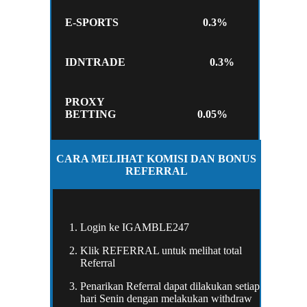
E-SPORTS
0.3%
IDNTRADE
0.3%
PROXY
BETTING
0.05%
CARA MELIHAT KOMISI DAN BONUS
REFERRAL
Login ke IGAMBLE247
Klik REFERRAL untuk melihat total
Referral
Penarikan Referral dapat dilakukan setiap
hari Senin dengan melakukan withdraw