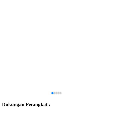
Dukungan Perangkat :