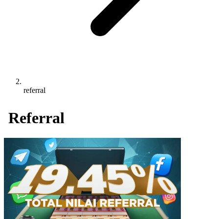
referral
Referral