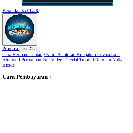
Beranda
DAFTAR
Promosi
Live Chat
Cara Bermain
Tentang Kami
Peraturan
Kebijakan Privasi
Link
Alternatif
Permainan Fair
Video Tutorial
Tutorial Bermain
Anti-
Blokir
Cara Pembayaran :