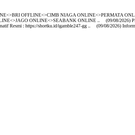
LINE<>BRI OFFLINE<>CIMB NIAGA ONLINE<>PERMATA O
NLINE<>JAGO ONLINE<>SEABANK ONLINE ..
(09/08/2026)
P
rnatif Resmi : https://shortku.id/igamble247-gg ..
(09/08/2026)
Inform