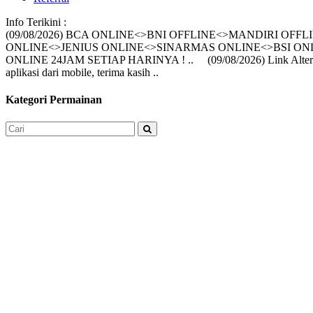
Info Terikini :
(09/08/2026)
BCA ONLINE<>BNI OFFLINE<>MANDIRI OFF
ONLINE<>JENIUS ONLINE<>SINARMAS ONLINE<>BSI O
ONLINE 24JAM SETIAP HARINYA ! ..
(09/08/2026)
Link Alte
aplikasi dari mobile, terima kasih ..
Kategori Permainan