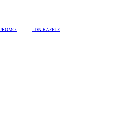
PROMO
IDN RAFFLE