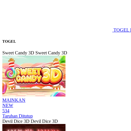
TOGEL
TOGEL
Sweet Candy 3D
Sweet Candy 3D
MAINKAN
NEW
534
Taruhan Ditutup
Devil Dice 3D
Devil Dice 3D