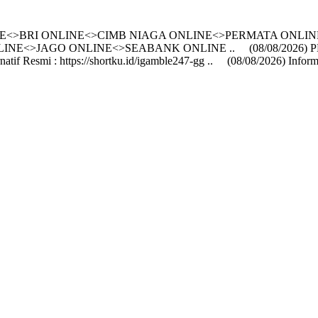
NE<>BRI ONLINE<>CIMB NIAGA ONLINE<>PERMATA ONL
NLINE<>JAGO ONLINE<>SEABANK ONLINE ..
(08/08/2026)
P
rnatif Resmi : https://shortku.id/igamble247-gg ..
(08/08/2026)
Inform