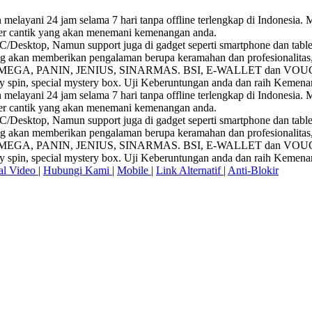
melayani 24 jam selama 7 hari tanpa offline terlengkap di Indonesia. 
aler cantik yang akan menemani kemenangan anda.
C/Desktop, Namun support juga di gadget seperti smartphone dan tabl
g akan memberikan pengalaman berupa keramahan dan profesionalit
MEGA, PANIN, JENIUS, SINARMAS. BSI, E-WALLET dan VOU
 spin, special mystery box. Uji Keberuntungan anda dan raih Kemenan
melayani 24 jam selama 7 hari tanpa offline terlengkap di Indonesia. 
aler cantik yang akan menemani kemenangan anda.
C/Desktop, Namun support juga di gadget seperti smartphone dan tabl
g akan memberikan pengalaman berupa keramahan dan profesionalit
MEGA, PANIN, JENIUS, SINARMAS. BSI, E-WALLET dan VOU
 spin, special mystery box. Uji Keberuntungan anda dan raih Kemenan
al Video
|
Hubungi Kami
|
Mobile
|
Link Alternatif
|
Anti-Blokir