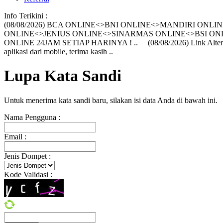
Info Terikini :
(08/08/2026)
BCA ONLINE<>BNI ONLINE<>MANDIRI ONLI
ONLINE<>JENIUS ONLINE<>SINARMAS ONLINE<>BSI O
ONLINE 24JAM SETIAP HARINYA ! ..
(08/08/2026)
Link Alte
aplikasi dari mobile, terima kasih ..
Lupa Kata Sandi
Untuk menerima kata sandi baru, silakan isi data Anda di bawah ini.
Nama Pengguna
:
Email
:
Jenis Dompet
:
Kode Validasi
: