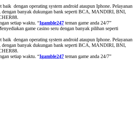
et baik dengan operating system android ataupun Iphone. Pelayanan
as, dengan banyak dukungan bank seperti BCA, MANDIRI, BNI,
CHER88.
gan setiap waktu. “
Igamble247
teman game anda 24/7”
Menyediakan game casino seru dengan banyak pilihan seperti
et baik dengan operating system android ataupun Iphone. Pelayanan
as, dengan banyak dukungan bank seperti BCA, MANDIRI, BNI,
CHER88.
gan setiap waktu. “
Igamble247
teman game anda 24/7”