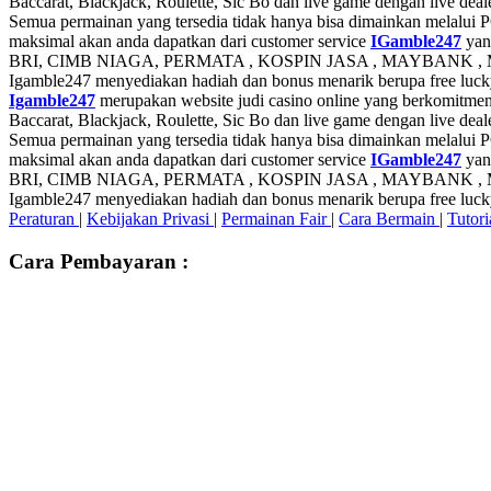
Baccarat, Blackjack, Roulette, Sic Bo dan live game dengan live de
Semua permainan yang tersedia tidak hanya bisa dimainkan melalui P
maksimal akan anda dapatkan dari customer service
IGamble247
yan
BRI, CIMB NIAGA, PERMATA , KOSPIN JASA , MAYBANK , 
Igamble247 menyediakan hadiah dan bonus menarik berupa free lucky
Igamble247
merupakan website judi casino online yang berkomitmen 
Baccarat, Blackjack, Roulette, Sic Bo dan live game dengan live de
Semua permainan yang tersedia tidak hanya bisa dimainkan melalui P
maksimal akan anda dapatkan dari customer service
IGamble247
yan
BRI, CIMB NIAGA, PERMATA , KOSPIN JASA , MAYBANK , 
Igamble247 menyediakan hadiah dan bonus menarik berupa free lucky
Peraturan
|
Kebijakan Privasi
|
Permainan Fair
|
Cara Bermain
|
Tutori
Cara Pembayaran :