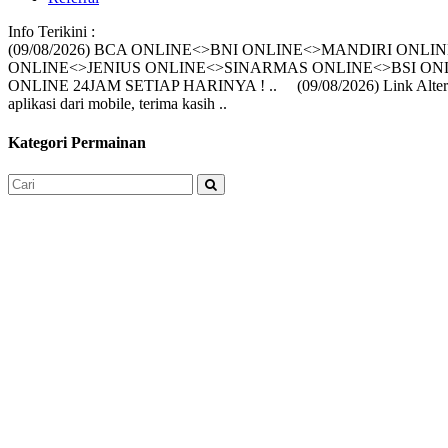
Info Terikini :
(09/08/2026)
BCA ONLINE<>BNI ONLINE<>MANDIRI ONLI
ONLINE<>JENIUS ONLINE<>SINARMAS ONLINE<>BSI O
ONLINE 24JAM SETIAP HARINYA ! ..
(09/08/2026)
Link Alte
aplikasi dari mobile, terima kasih ..
Kategori Permainan