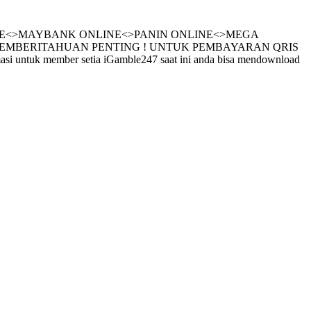
INE<>MAYBANK ONLINE<>PANIN ONLINE<>MEGA
EMBERITAHUAN PENTING ! UNTUK PEMBAYARAN QRIS
asi untuk member setia iGamble247 saat ini anda bisa mendownload