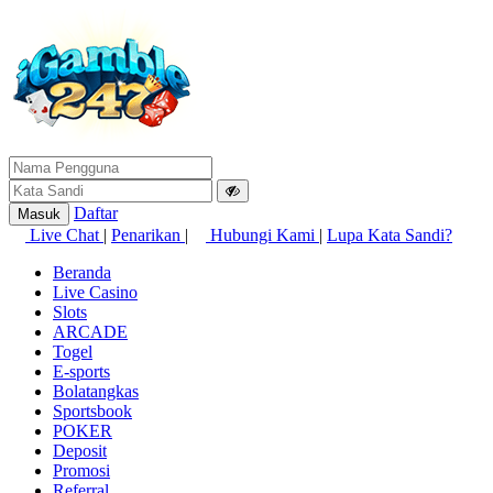
Daftar
Masuk
Live Chat
|
Penarikan
|
Hubungi Kami
|
Lupa Kata Sandi?
Beranda
Live Casino
Slots
ARCADE
Togel
E-sports
Bolatangkas
Sportsbook
POKER
Deposit
Promosi
Referral