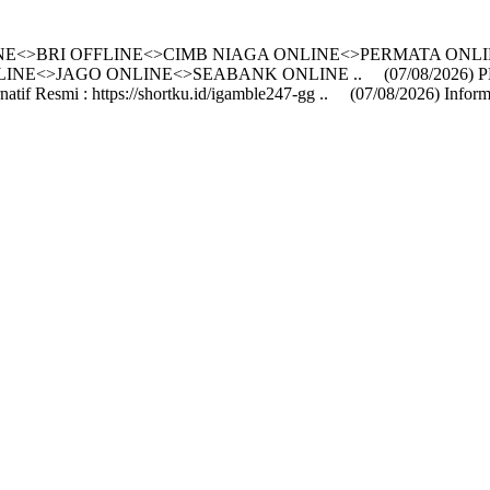
INE<>BRI OFFLINE<>CIMB NIAGA ONLINE<>PERMATA ON
NLINE<>JAGO ONLINE<>SEABANK ONLINE ..
(07/08/2026)
P
rnatif Resmi : https://shortku.id/igamble247-gg ..
(07/08/2026)
Inform