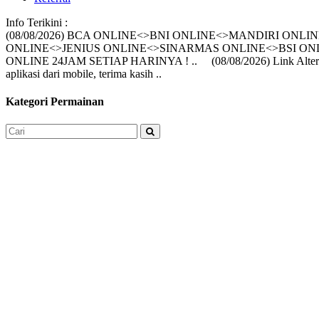
Info Terikini :
(08/08/2026)
BCA ONLINE<>BNI ONLINE<>MANDIRI ONLI
ONLINE<>JENIUS ONLINE<>SINARMAS ONLINE<>BSI O
ONLINE 24JAM SETIAP HARINYA ! ..
(08/08/2026)
Link Alte
aplikasi dari mobile, terima kasih ..
Kategori Permainan