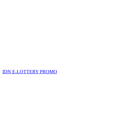
IDN E-LOTTERY
PROMO