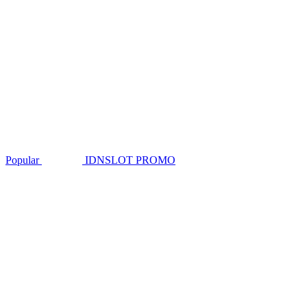
Popular
IDNSLOT
PROMO