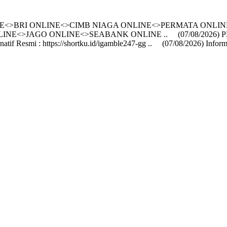
NE<>BRI ONLINE<>CIMB NIAGA ONLINE<>PERMATA ONL
NLINE<>JAGO ONLINE<>SEABANK ONLINE ..
(07/08/2026)
P
rnatif Resmi : https://shortku.id/igamble247-gg ..
(07/08/2026)
Inform