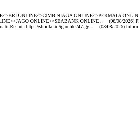
NE<>BRI ONLINE<>CIMB NIAGA ONLINE<>PERMATA ONL
NLINE<>JAGO ONLINE<>SEABANK ONLINE ..
(08/08/2026)
P
rnatif Resmi : https://shortku.id/igamble247-gg ..
(08/08/2026)
Inform