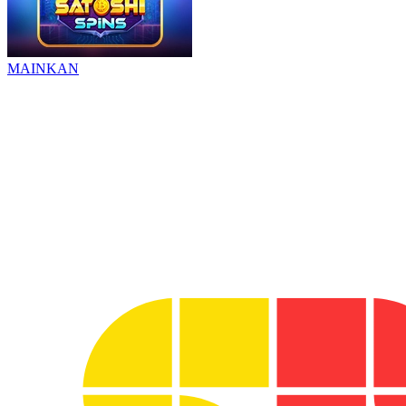
MAINKAN