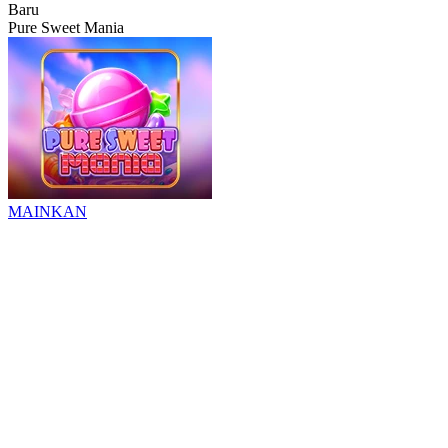
Baru
Pure Sweet Mania
MAINKAN