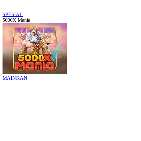
SPESIAL
5000X Mania
MAINKAN