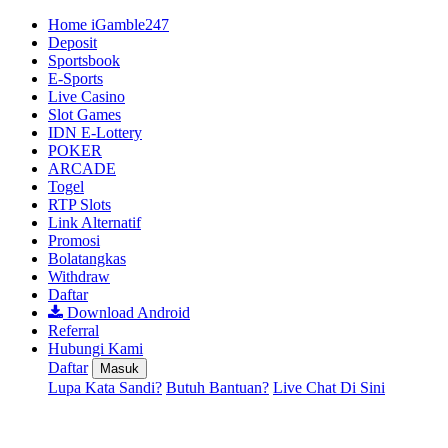
Home iGamble247
Deposit
Sportsbook
E-Sports
Live Casino
Slot Games
IDN E-Lottery
POKER
ARCADE
Togel
RTP Slots
Link Alternatif
Promosi
Bolatangkas
Withdraw
Daftar
Download Android
Referral
Hubungi Kami
Daftar
Masuk
Lupa Kata Sandi?
Butuh Bantuan?
Live Chat Di Sini