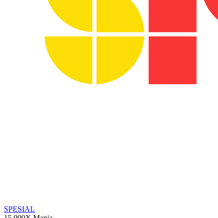
SPESIAL
15.000X Mania