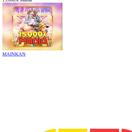
MAINKAN