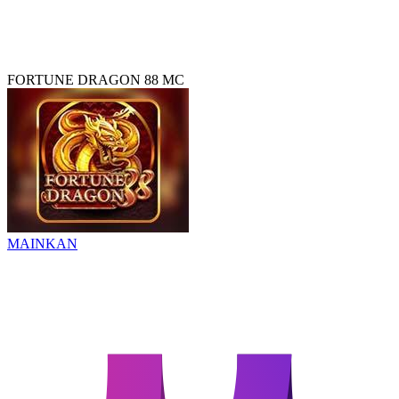
FORTUNE DRAGON 88 MC
MAINKAN