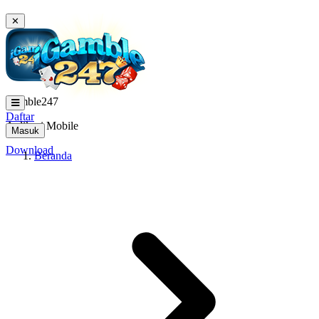
✕
igamble247
Daftar
Aplikasi Mobile
Masuk
Download
Beranda