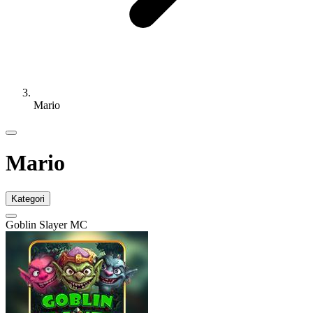
Mario
Mario
Kategori
Goblin Slayer MC