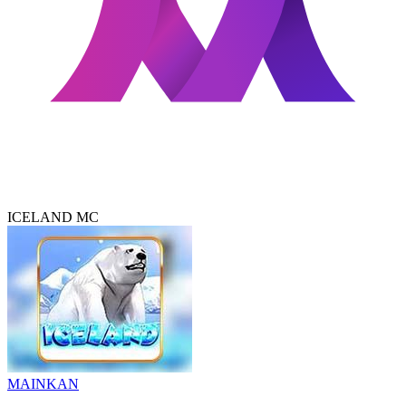
ICELAND MC
MAINKAN