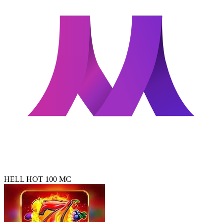
HELL HOT 100 MC