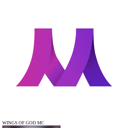
WINGS OF GOD MC