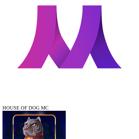
HOUSE OF DOG MC