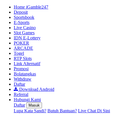
Home iGamble247
Deposit
Sportsbook
E-Sports
Live Casino
Slot Games
IDN E-Lottery
POKER
ARCADE
Togel
RTP Slots
Link Alternatif
Promosi
Bolatangkas
Withdraw
Daftar
Download Android
Referral
Hubungi Kami
Daftar
Masuk
Lupa Kata Sandi?
Butuh Bantuan?
Live Chat Di Sini