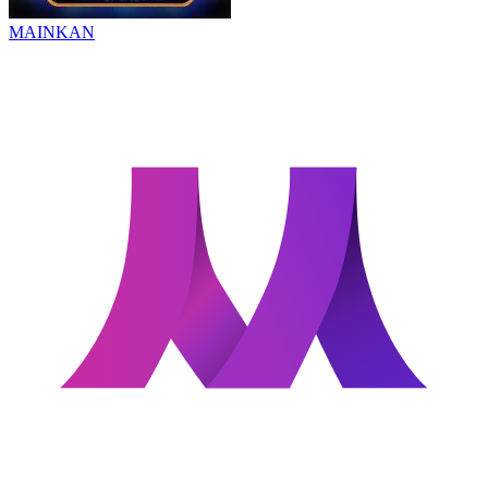
MAINKAN