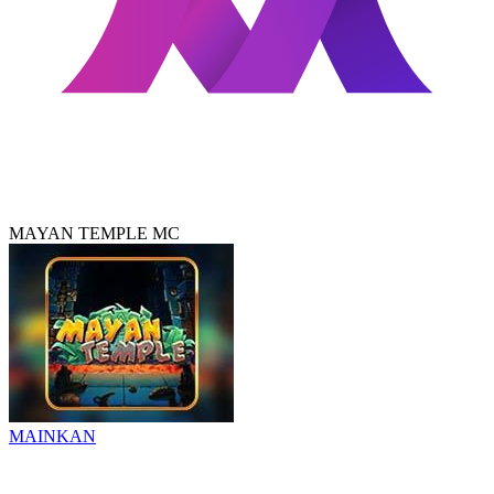
MAYAN TEMPLE MC
MAINKAN