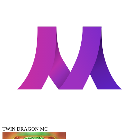
TWIN DRAGON MC