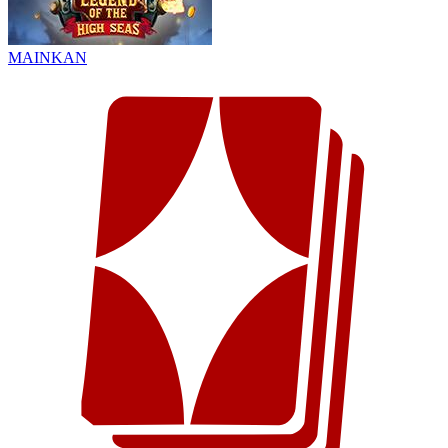
MAINKAN