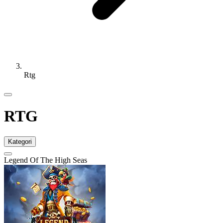
Rtg
RTG
Kategori
Legend Of The High Seas