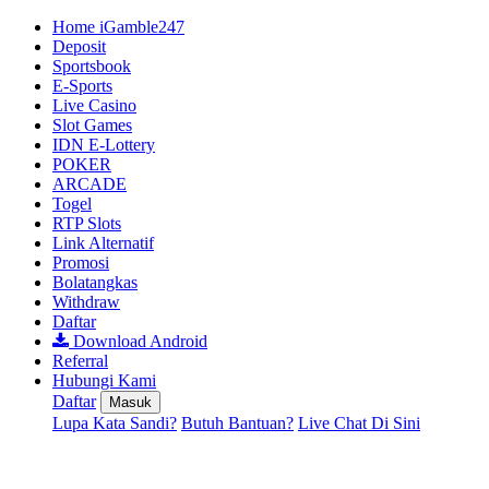
Home iGamble247
Deposit
Sportsbook
E-Sports
Live Casino
Slot Games
IDN E-Lottery
POKER
ARCADE
Togel
RTP Slots
Link Alternatif
Promosi
Bolatangkas
Withdraw
Daftar
Download Android
Referral
Hubungi Kami
Daftar
Masuk
Lupa Kata Sandi?
Butuh Bantuan?
Live Chat Di Sini