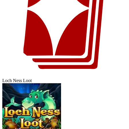
Loch Ness Loot