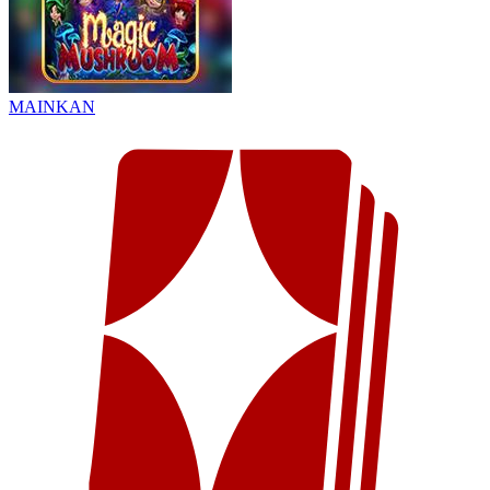
MAINKAN