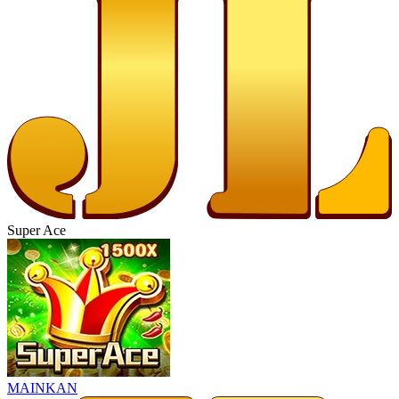
Super Ace
MAINKAN