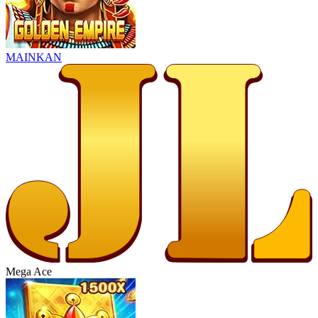
MAINKAN
Mega Ace