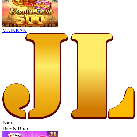
MAINKAN
Baru
Dice & Drop