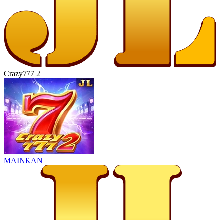
Crazy777 2
MAINKAN