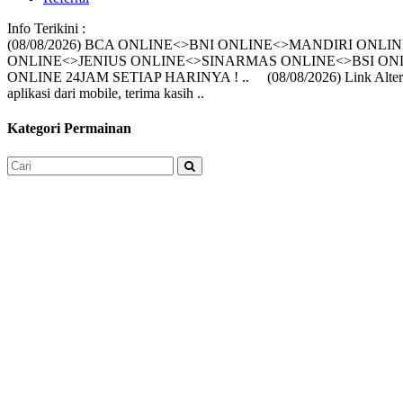
Info Terikini :
(08/08/2026)
BCA ONLINE<>BNI ONLINE<>MANDIRI ONLI
ONLINE<>JENIUS ONLINE<>SINARMAS ONLINE<>BSI O
ONLINE 24JAM SETIAP HARINYA ! ..
(08/08/2026)
Link Alte
aplikasi dari mobile, terima kasih ..
Kategori Permainan