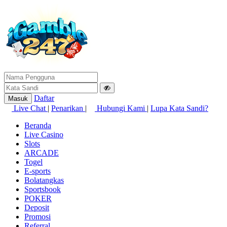
Daftar
Masuk
Live Chat
|
Penarikan
|
Hubungi Kami
|
Lupa Kata Sandi?
Beranda
Live Casino
Slots
ARCADE
Togel
E-sports
Bolatangkas
Sportsbook
POKER
Deposit
Promosi
Referral