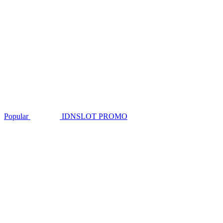
Popular
IDNSLOT
PROMO