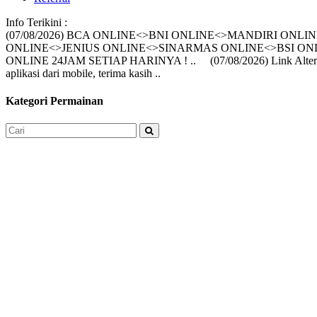
Info Terikini :
(07/08/2026)
BCA ONLINE<>BNI ONLINE<>MANDIRI ONLI
ONLINE<>JENIUS ONLINE<>SINARMAS ONLINE<>BSI O
ONLINE 24JAM SETIAP HARINYA ! ..
(07/08/2026)
Link Alte
aplikasi dari mobile, terima kasih ..
Kategori Permainan